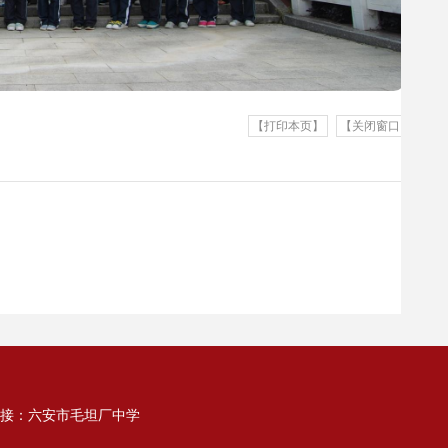
【打印本页】
【关闭窗口】
接：
六安市毛坦厂中学