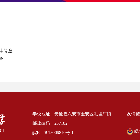
生简章
答
学校地址：安徽省六安市金安区毛坦厂镇
友情链
邮政编码：237182
皖公
皖ICP备15006810号-1